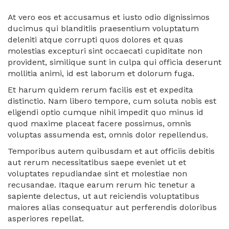
At vero eos et accusamus et iusto odio dignissimos
ducimus qui blanditiis praesentium voluptatum
deleniti atque corrupti quos dolores et quas
molestias excepturi sint occaecati cupiditate non
provident, similique sunt in culpa qui officia deserunt
mollitia animi, id est laborum et dolorum fuga.
Et harum quidem rerum facilis est et expedita
distinctio. Nam libero tempore, cum soluta nobis est
eligendi optio cumque nihil impedit quo minus id
quod maxime placeat facere possimus, omnis
voluptas assumenda est, omnis dolor repellendus.
Temporibus autem quibusdam et aut officiis debitis
aut rerum necessitatibus saepe eveniet ut et
voluptates repudiandae sint et molestiae non
recusandae. Itaque earum rerum hic tenetur a
sapiente delectus, ut aut reiciendis voluptatibus
maiores alias consequatur aut perferendis doloribus
asperiores repellat.